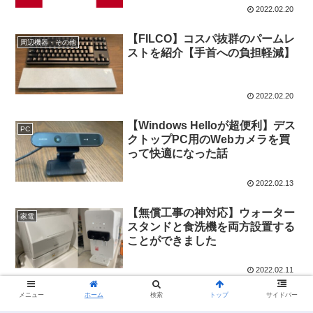
2022.02.20
【FILCO】コスパ抜群のパームレ
周辺機器・その他
ストを紹介【手首への負担軽減】
2022.02.20
【Windows Helloが超便利】デス
PC
クトップPC用のWebカメラを買
って快適になった話
2022.02.13
【無償工事の神対応】ウォーター
家電
スタンドと食洗機を両方設置する
ことができました
2022.02.11
メニュー
ホーム
検索
トップ
サイドバー
【取引実録】メルカリで自作PC
PC