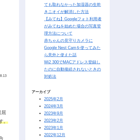
ても取れなかった加湿器の生乾
きニオイが解消した方法
【みてね】Googleフォト利用者
がみてねを始めた場合の写真管
理方法について
赤ちゃんの見守りカメラに
Google Nest Camを使ってみた
ら意外と使えた話
Wi2 300でMACアドレス登録し
たのに自動接続されないときの
8.13
対処法
アーカイブ
2025年2月
2024年3月
退屈
2023年9月
2023年2月
す。
2023年1月
2022年12月
合