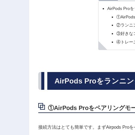
AirPods 
①AirP
②ランニン
③好きな
④トレー
AirPods Proをラ
①AirPods Proをペアリング
接続方法はとても簡単です。まずAirpods Pr