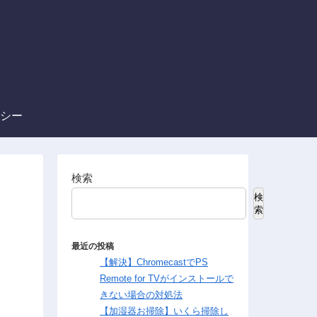
シー
検索
検
索
最近の投稿
【解決】ChromecastでPS
Remote for TVがインストールで
きない場合の対処法
【加湿器お掃除】いくら掃除し