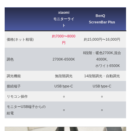
xiaomi
BenQ
モニターライ
ScreenBar Plus
ト
約7000〜8000
価格(ネット相場)
約15,000円〜16,000円
円
8段階：暖色2700K,混合
調色
2700K-6500K
4000K,
ホワイト6500K
調光機能
無段階調光
14段階調光・自動調光
接続端子
USB type-C
USB type-C
リモコン操作
○
○
モニターUSB端子からの
○
○
給電