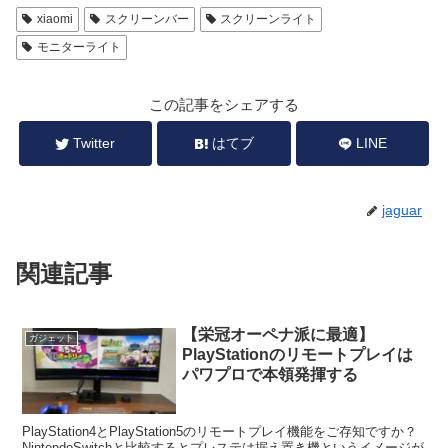
xiaomi
スクリーンバー
スクリーンライト
モニターライト
この記事をシェアする
Twitter
はてブ
LINE
jaguar
関連記事
【栄冠オーペナ派に最適】
ガジェット
PlayStationのリモートプレイは
パワプロで本領発揮する
PlayStation4とPlayStation5のリモートプレイ機能をご存知ですか？
NintendoSwitchと比較するとプレステは据え置き機というイメージが