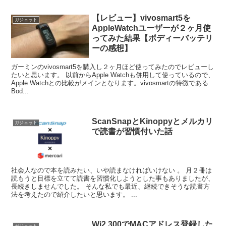
【レビュー】vivosmart5を
ガジェット
AppleWatchユーザーが２ヶ月使
ってみた結果【ボディーバッテリ
ーの感想】
ガーミンのvivosmart5を購入し２ヶ月ほど使ってみたのでレビューし
たいと思います。 以前からApple Watchも併用して使っているので、
Apple Watchとの比較がメインとなります。vivosmartの特徴である
Bod...
ScanSnapとKinoppyとメルカリ
ガジェット
で読書が習慣付いた話
社会人なので本を読みたい、いや読まなければいけない 。 月２冊は
読もうと目標を立てて読書を習慣化しようとした事もありましたが、
長続きしませんでした。 そんな私でも最近、継続できそうな読書方
法を考えたので紹介したいと思います。 ...
Wi2 300でMACアドレス登録した
ガジェット