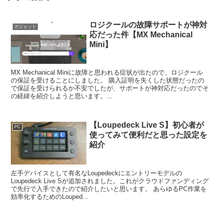
ロジクールの故障サポートが神対
ガジェット
応だった件【MX Mechanical
Mini】
MX Mechanical Miniに故障と思われる症状が出たので、ロジクール
の保証を受けることにしました。 購入証明を失くした状態だったの
で保証を受けられるか不安でしたが、サポートが神対応だったのでそ
の経緯を紹介しようと思います。...
【Loupedeck Live S】初心者が
PC
使ってみて便利だと思った設定を
紹介
左手デバイスとして有名なLoupedeckにエントリーモデルの
Loupedeck Live Sが追加されました。これがクラウドファンディング
で先行で入手できたので紹介したいと思います。 あらゆるPC作業を
効率化するためのLouped...