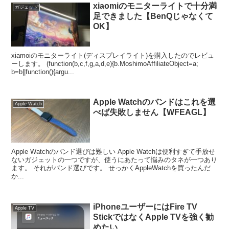
xiaomiのモニターライトで十分満
ガジェット
足できました【BenQじゃなくて
OK】
xiamoiのモニターライト(ディスプレイライト)を購入したのでレビュ
ーします。 (function(b,c,f,g,a,d,e){b.MoshimoAffiliateObject=a;
b=b||function(){argu...
Apple Watchのバンドはこれを選
Apple Watch
べば失敗しません【WFEAGL】
Apple Watchのバンド選びは難しい Apple Watchは便利すぎて手放せ
ないガジェットの一つですが、使うにあたって悩みのタネが一つあり
ます。 それがバンド選びです。 せっかくAppleWatchを買ったんだ
か...
iPhoneユーザーにはFire TV
Apple TV
StickではなくApple TVを強く勧
めたい